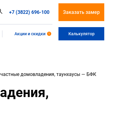
+7 (3822) 696-100
Заказать замер
Акции и скидки
Калькулятор
1
 частные домовладения, таунхаусы — БФК
адения,