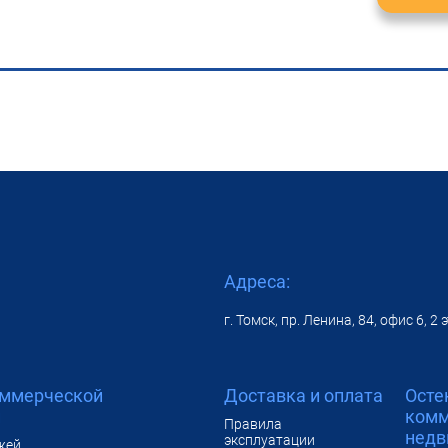
Адреса:
г. Томск, пр. Ленина, 84, офис 6, 2
оммерческой
Доставка и оплата
Осте
и
комм
Правила
недв
эксплуатации
жей