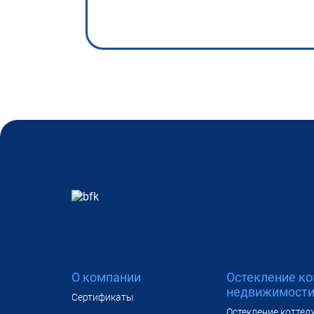
О компании
Остекление к
недвижимост
Сертификаты
Остекление коттед