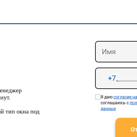
менеджер
нут.
Я даю
согласие н
соглашаюсь с
пол
данных
й тип окна под
От