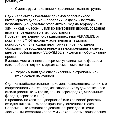
реализуют.
Смонтируем надежные и красивые входные группы
Один из самых актуальных приемов современного
интерьерного дизайна — прозрачные двери и порталы,
позволяющие идеально оформить выход на террасу или в
зимний сад, к бассейну или во внутренний дворик, создавая
визуальное единство этих пространств.
Прозрачные подъемно-раздвижные двери VEKASLIDE от
компании БФК-Персона — эстетичная и надежная
конструкция. Благодаря плотному запиранию, двери
обладают превосходной тепло- и звукоизоляцией, а спектр
цветов профиля двери VEKASLIDE впишется в любой дизайн-
проект.
В зависимости от цвета двери могут сливаться с фасадом
или, наоборот, служить ярким элементом отделки.
Украсим ваш дом классическими витражами или
их искусной имитацией
Один из наиболее сильных приемов, позволяющих заявить о
современности интерьера, использование художественного
стекла (оконные витражи, панно, перегородки, мебельные
фасады, зеркала и т. п.).
В прошлом показатель дворцовой или храмовой роскоши,
сегодня витраж — скорее признак утонченного вкуса.
Современные технологии делают витраж достаточно
доступным, сохраняя красоту и уникальность произведения