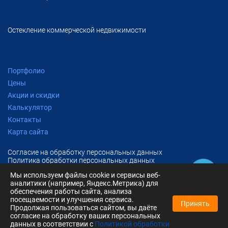
Остекление коммерческой недвижимости
Портфолио
Цены
Акции и скидки
Калькулятор
Контакты
Карта сайта
Согласие на обработку персональных данных
Политика обработки персональных данных
Мы используем файлы cookie и сервисы веб-
аналитики (например, Яндекс.Метрика) для
* Подробные условия по телефону, у менеджеров компании.
** Подробные условия по телефону, у менеджеров компании.
обеспечения работы сайта, анализа
Вся информация, включая цены, предоставлена для ознакомления и не
посещаемости и улучшения сервиса.
Принять
является публичной офертой (ст.437 ГК РФ, ст.435 ГК РФ).
Продолжая пользоваться сайтом, вы даёте
согласие на обработку ваших персональных
данных в соответствии с
Политикой обработки