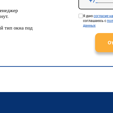
менеджер
нут.
Я даю
согласие н
соглашаюсь с
пол
данных
й тип окна под
От