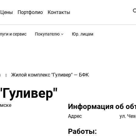
Цены
Портфолио
Контакты
луги и сервис
Покупателю
Юр. лицам
а
Жилой комплекс "Гуливер" — БФК
"Гуливер"
Информация об об
Адрес
ул. Чех
Работы: