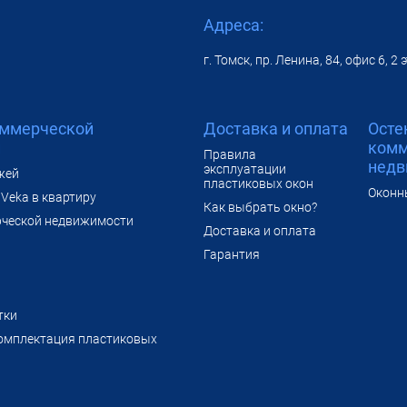
Адреса:
г. Томск, пр. Ленина, 84, офис 6, 2
оммерческой
Доставка и оплата
Осте
и
комм
Правила
недв
эксплуатации
жей
пластиковых окон
Оконн
Veka в квартиру
Как выбрать окно?
рческой недвижимости
Доставка и оплата
Гарантия
тки
омплектация пластиковых